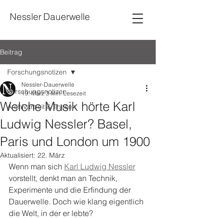
Nessler Dauerwelle
Beitrag
Forschungsnotizen
Nessler-Dauerwelle
Forschungsnotizen
19. März
3 Min. Lesezeit
Welche Musik hörte Karl
Archivarbeit & Thesen
Ludwig Nessler? Basel,
Paris und London um 1900
Aktualisiert:
22. März
Wenn man sich 
Karl Ludwig Nessler
vorstellt, denkt man an Technik, 
Experimente und die Erfindung der 
Dauerwelle. Doch wie klang eigentlich 
die Welt, in der er lebte?