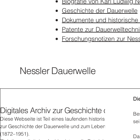
Biografie von Karl Ludwig N
Geschichte der Dauerwelle
Dokumente und historische
Patente zur Dauerwelltechni
Forschungsnotizen zur Nes
Nessler Dauerwelle
Di
Digitales Archiv zur Geschichte der Dauerw
Bes
Diese Webseite ist Teil eines laufenden historischen Forschun
se
zur Geschichte der Dauerwelle und zum Leben von Karl Ludw
(1872–1951).
Dan