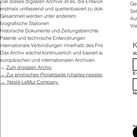
Ziel dieses digitalen Archivs ist es, die Entwicklung der Dauer
Ge
erstmals umfassend und quellenbasiert zu dokumentieren.
Se
Gesammelt werden unter anderem:
Au
biografische Stationen
Vie
historische Dokumente und Zeitungsberichte
Patente und technische Entwicklungen
internationale Verbindungen innerhalb des Friseurhandwerks
Das Archiv wächst kontinuierlich und basiert auf laufender Re
V
europäischen und internationalen Archiven.
→
Zum digitalen Archiv
E
→
Zur englischen Projektseite (charles-nessler.com)
→
_Neslé-LeMur Company
Na