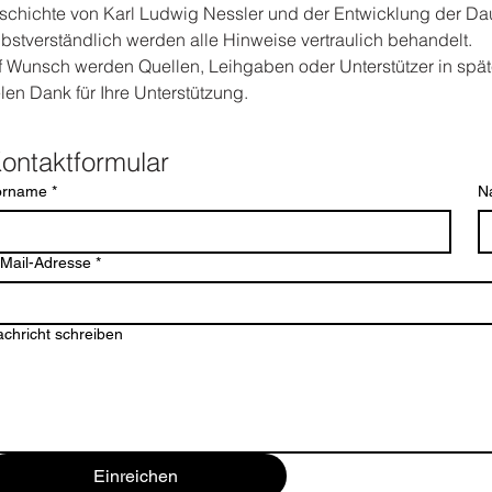
welle
schichte von Karl Ludwig Nessler und der Entwicklung der Dau
lbstverständlich werden alle Hinweise vertraulich behandelt.
f Wunsch werden Quellen, Leihgaben oder Unterstützer in spät
len Dank für Ihre Unterstützung.
Kontaktformular 
cherche in
orname
*
N
-Mail-Adresse
*
chricht schreiben
Einreichen