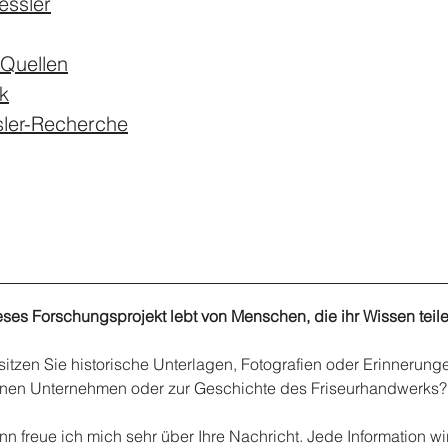
essler
 Quellen
k
sler-Recherche
eses Forschungsprojekt lebt von Menschen, die ihr Wissen teile
elle
itzen Sie historische Unterlagen, Fotografien oder Erinnerunge
gsprojekts
inen Unternehmen oder zur Geschichte des Friseurhandwerks?
ig Nessler
n freue ich mich sehr über Ihre Nachricht. Jede Information wi