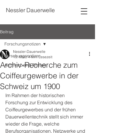
Nessler Dauerwelle
Beitrag
Forschungsnotizen
Nessler-Dauerwelle
Forschungsnotizen
19. März
4 Min. Lesezeit
Archiv-Recherche zum
Archivarbeit & Thesen
Coiffeurgewerbe in der
Schweiz um 1900
Im Rahmen der historischen 
Forschung zur Entwicklung des 
Coiffeurgewerbes und der frühen 
Dauerwellentechnik stellt sich immer 
wieder die Frage, welche 
Berufsorganisationen, Netzwerke und 